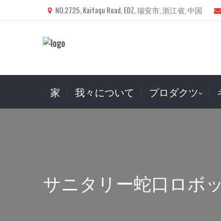
NO.2725, Kaifaqu Road, EDZ, 瑞安市, 浙江省, 中国
家
我々について
プロダクツ
サニタリー蛇口ロボ