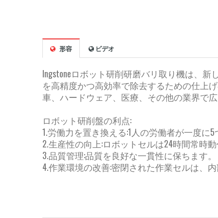
形容
ビデオ
Ingstoneロボット研削研磨バリ取り機は
を高精度かつ高効率で除去するための仕上げ
車、ハードウェア、医療、その他の業界で広
ロボット研削盤の利点:
1.労働力を置き換える:1人の労働者が一度に
2.生産性の向上:ロボットセルは24時間常時
3.品質管理:品質を良好な一貫性に保ちます。
4.作業環境の改善:密閉された作業セルは