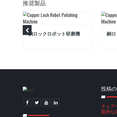
推奨製品
機
銅ロックロボット研磨機
銅ロ
投稿の
チェア
新的な