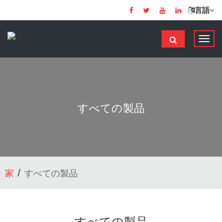
言語
ナ
ビ
ゲ
ー
シ
ョ
すべての製品
ン
の
切
り
替
家
すべての製品
え
すべての製品