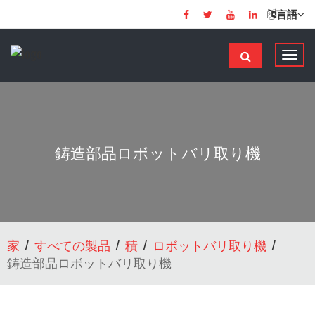
言語
ナ
ビ
ゲ
ー
シ
ョ
鋳造部品ロボットバリ取り機
ン
の
切
り
替
家
すべての製品
積
ロボットバリ取り機
え
鋳造部品ロボットバリ取り機