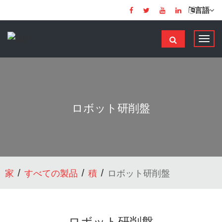
言語
ナ
ビ
ゲ
ー
シ
ョ
ロボット研削盤
ン
の
切
り
替
家
すべての製品
積
ロボット研削盤
え
ロボット研削盤