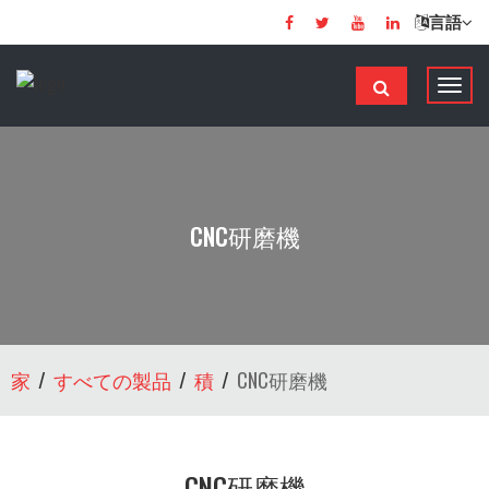
言語
ナ
ビ
ゲ
ー
シ
ョ
CNC研磨機
ン
の
切
り
替
家
すべての製品
積
CNC研磨機
え
CNC研磨機