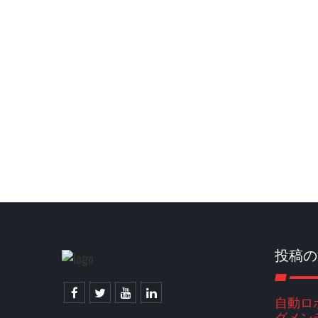
投稿の
自動ロ
グメン